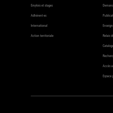
Emplois et stages
Demande
Adhérent·es
Publicat
International
Enseign
Action territoriale
Relais 
Catalogu
Recher
Accès a
Espace 