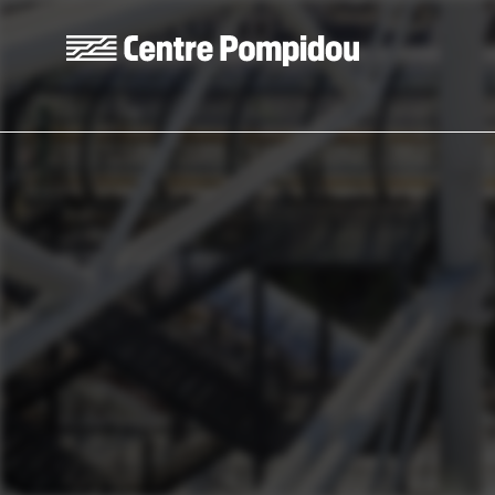
Aller au contenu principal
Centre Pompidou