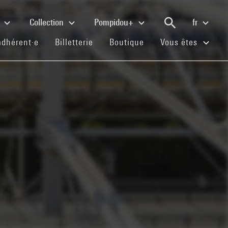
e
Collection
Pompidou+
fr
(current)
(current)
(current)
adhérent·e
Billetterie
Boutique
Vous êtes