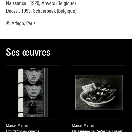
Naissance : 1920, Anvers (Belgique)
Décès : 1993, Schaerbeek (Belgique)
© Adagp, Paris
Ses œuvres
Marcel Mariën
Marcel Mariën
L'Imitation du cinéma
Plaisanterie peut-être mais assez