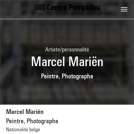
Aller au contenu principal
Centre Pompidou
Artiste/personnalité
Marcel Mariën
Peintre, Photographe
Marcel Mariën
Peintre, Photographe
Nationalité belge