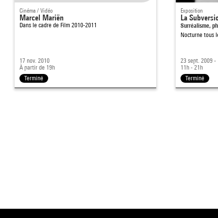
Cinéma / Vidéo
Exposition
Marcel Mariën
La Subversi
Dans le cadre de
Film 2010-2011
Surréalisme, ph
Nocturne tous l
17 nov. 2010
23 sept. 2009 -
À partir de 19h
11h - 21h
Terminé
Terminé