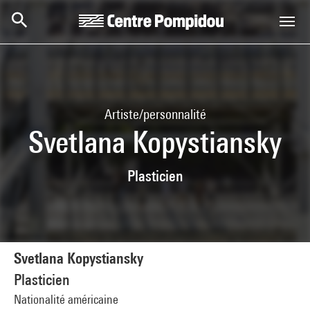
Aller au contenu principal
Centre Pompidou
Artiste/personnalité
Svetlana Kopystiansky
Plasticien
Svetlana Kopystiansky
Plasticien
Nationalité américaine