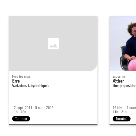
Hors les murs
Exposition
Erre
Æther
Variations labyrinthiques
Une proposition
12 sept. 2011 - 5 mars 2012
16 févr. - 7 ma
11h - 18h
11h - 21h
Terminé
Terminé