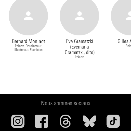
Bernard Moninot
Eve Gramatzki
Gilles 
Peintre, Dessinateur,
(Evemaria
Pei
Illustrateur, Plasticien
Gramatzki, dite)
Peintre
Nous sommes sociaux