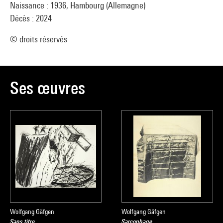
Naissance : 1936, Hambourg (Allemagne)
Décès : 2024
© droits réservés
Ses œuvres
Wolfgang Gäfgen
Wolfgang Gäfgen
Sans titre
Sarcophage