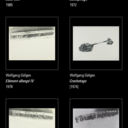
1985
1972
Wolfgang Gäfgen
Wolfgang Gäfgen
Elément allongé IV
Crochetage
1978
[1974]