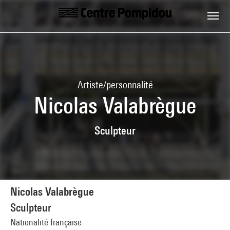
Aller au contenu principal
Centre Pompidou
Artiste/personnalité
Nicolas Valabrègue
Sculpteur
Nicolas Valabrègue
Sculpteur
Nationalité française