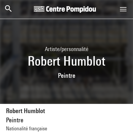
Aller au contenu principal
Centre Pompidou
Artiste/personnalité
Robert Humblot
Peintre
Robert Humblot
Peintre
Nationalité française