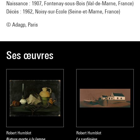
Naissance : 1907, Fontenay-sous-Bois (Val-de-Marne, France)
Décès : 1962, Noisy-sur-Ecole (Seine-et-Marne, France)
© Adagp, Paris
Ses œuvres
Robert Humblot
Robert Humblot
Nature morte à la lampe
La sardinière