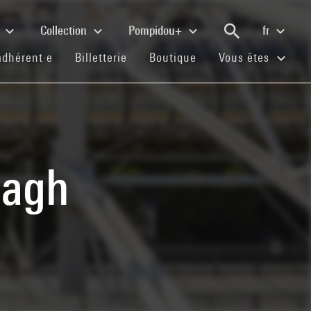
e
Collection
Pompidou+
fr
(current)
(current)
(current)
adhérent·e
Billetterie
Boutique
Vous êtes
bagh