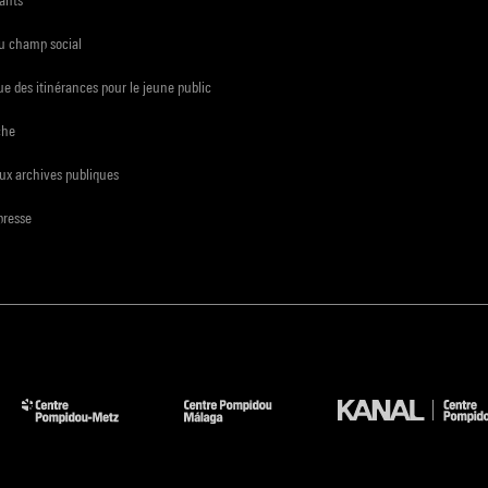
ants
du champ social
e des itinérances pour le jeune public
che
ux archives publiques
presse