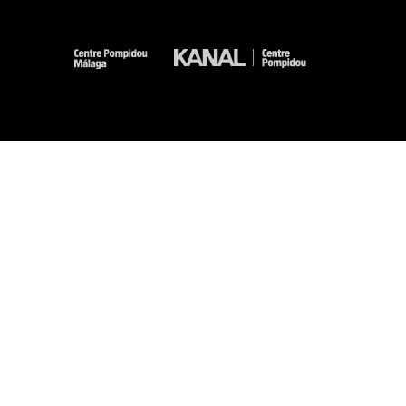
-
-
-
-
Mentions légales
Plan du site
CGU
Données personnelles
Gestion des