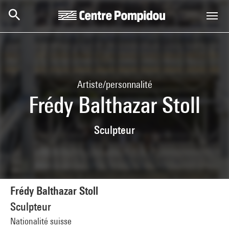
Aller au contenu principal
Centre Pompidou
Artiste/personnalité
Frédy Balthazar Stoll
Sculpteur
Frédy Balthazar Stoll
Sculpteur
Nationalité suisse