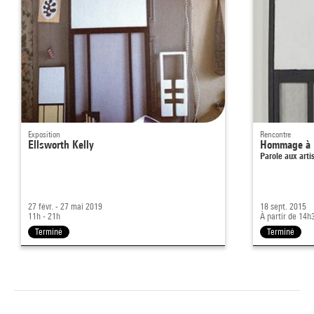
Exposition
Rencontre
Ellsworth Kelly
Hommage à E
Parole aux arti
27 févr. - 27 mai 2019
18 sept. 2015
11h - 21h
À partir de 14h
Terminé
Terminé