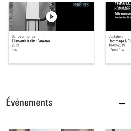
Bande annonce
Captation
Ellsworth Kelly : Fenêtres
Hommage à Ells
2019
18-09-2015
38s
57min 45s
Événements