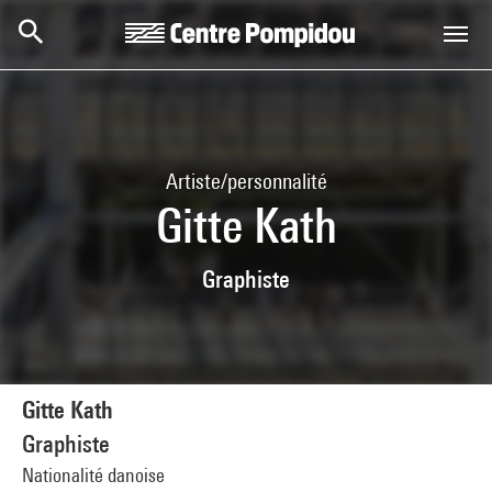
Aller au contenu principal
Centre Pompidou
Artiste/personnalité
Gitte Kath
Graphiste
Gitte Kath
Graphiste
Nationalité danoise