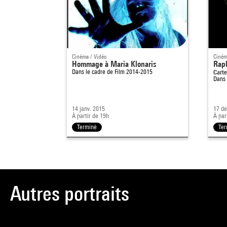
Cinéma / Vidéo
Ciném
Hommage à Maria Klonaris
Rap
Dans le cadre de
Film 2014-2015
Carte
Dans 
14 janv. 2015
17 dé
À partir de 19h
À par
Terminé
Ter
Autres portraits