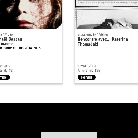
a / Vidéo
Visite guidée / Atelier
haël Bassan
Rencontre avec... Katerina
 Blanche
Thomadaki
le cadre de
Film 2014-2015
c. 2014
1 mars 2004
tir de 19h
À partir de 19h
miné
Terminé