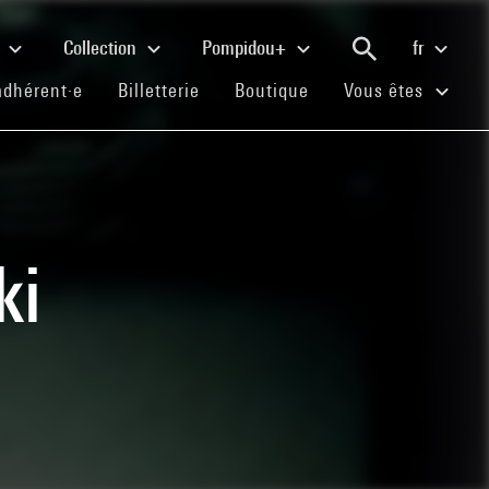
e
Collection
Pompidou+
fr
(current)
(current)
(current)
adhérent·e
Billetterie
Boutique
Vous êtes
ki