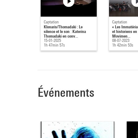
Captation
Captation
Klonaris/Thomadaki : Le
« Les Immatériau
silence et le son : Katerina
et historiens en
Thomadaki en conv...
Movimen...
15-01-2025
08-07-2023
1h 47min 57s
1h 42min 53s
Événements