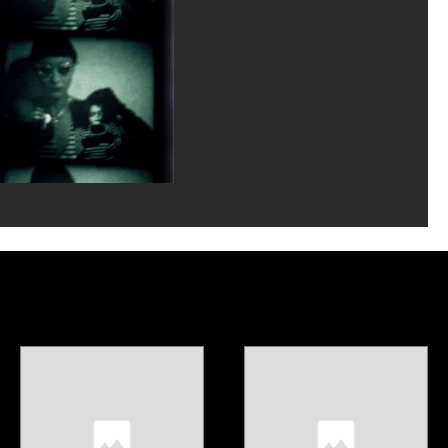
é Véronèse/Dist. GrandPalaisRmn