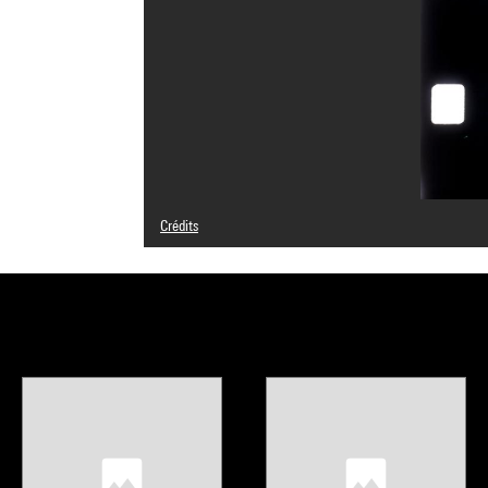
Crédits
Légende : Photogrammes
© Gérard Courant
Crédit photographique : Centre Pompidou, MNAM-CCI/Herv
Réf. image : 4N55022
Diffusion image :
GrandPalaisRmnPhoto