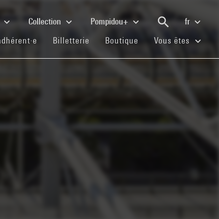
e
Collection
Pompidou+
fr
(current)
(current)
(current)
adhérent·e
Billetterie
Boutique
Vous êtes