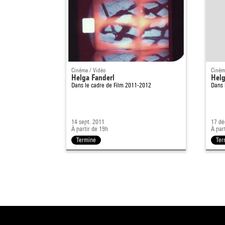
Cinéma / Vidéo
Ciném
Helga Fanderl
Helg
Dans le cadre de
Film 2011-2012
Dans 
14 sept. 2011
17 dé
À partir de 19h
À par
Terminé
Ter