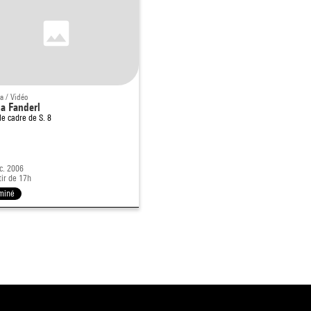
a / Vidéo
a Fanderl
le cadre de
S. 8
c. 2006
tir de 17h
miné