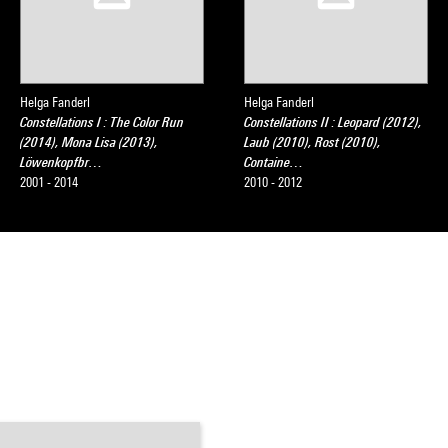
Helga Fanderl
Helga Fanderl
Constellations I : The Color Run
Constellations II : Leopard (2012),
(2014), Mona Lisa (2013),
Laub (2010), Rost (2010),
Löwenkopfbr…
Containe…
2001 - 2014
2010 - 2012