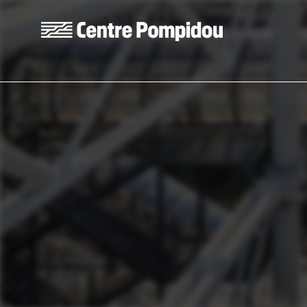
Aller au contenu principal
Centre Pompidou