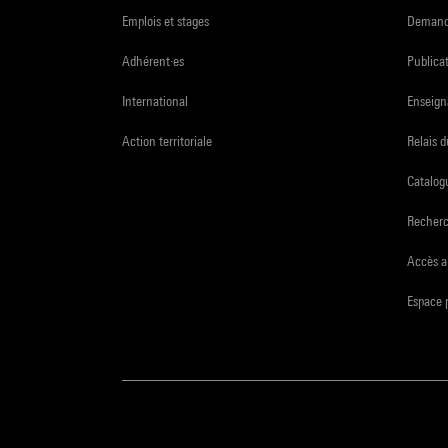
Emplois et stages
Demande
Adhérent·es
Publicat
International
Enseign
Action territoriale
Relais 
Catalogu
Recher
Accès a
Espace 