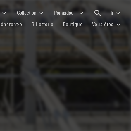
e
Collection
Pompidou+
fr
(current)
(current)
(current)
adhérent·e
Billetterie
Boutique
Vous êtes