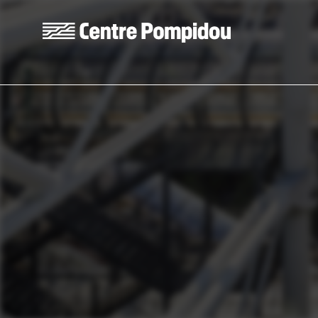
Aller au contenu principal
Centre Pompidou