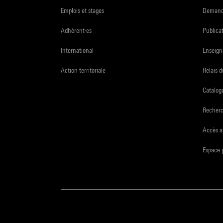
Emplois et stages
Demande
Adhérent·es
Publicat
International
Enseign
Action territoriale
Relais 
Catalogu
Recher
Accès a
Espace 