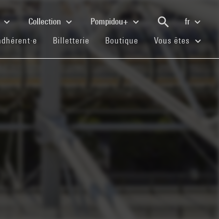
e
Collection
Pompidou+
fr
(current)
(current)
(current)
adhérent·e
Billetterie
Boutique
Vous êtes
i