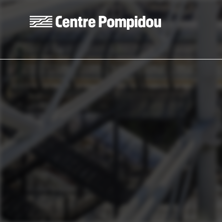
Aller au contenu principal
Centre Pompidou