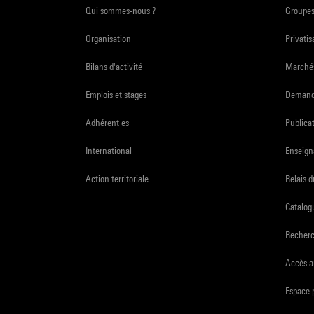
Qui sommes-nous ?
Groupe
Organisation
Privatis
Bilans d'activité
Marchés
Emplois et stages
Demande
Adhérent·es
Publicat
International
Enseign
Action territoriale
Relais 
Catalogu
Recher
Accès a
Espace 