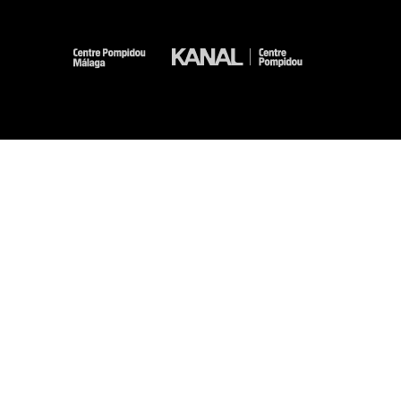
-
-
-
-
Mentions légales
Plan du site
CGU
Données personnelles
Gestion des