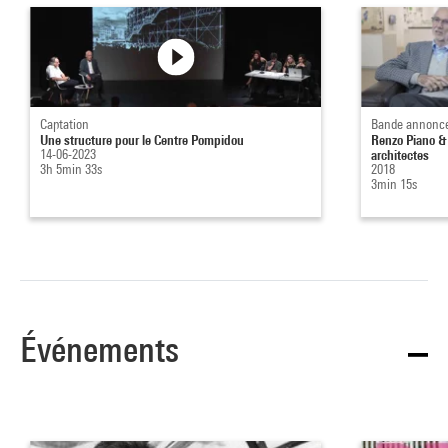
Captation
Bande annonc
Une structure pour le Centre Pompidou
Renzo Piano & 
14-06-2023
architectes
3h 5min 33s
2018
3min 15s
Événements