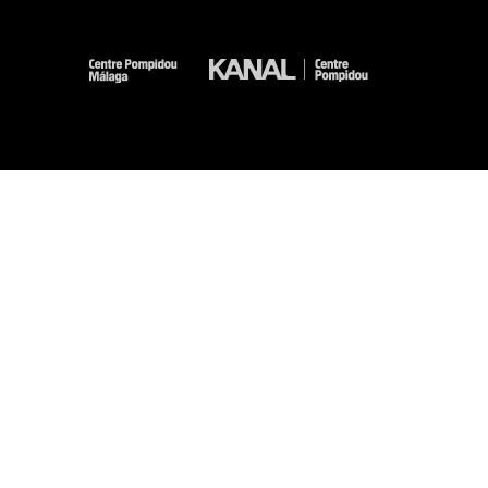
-
-
-
-
Mentions légales
Plan du site
CGU
Données personnelles
Gestion des