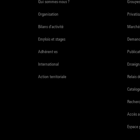
Qui sommes-nous ?
Groupe
Organisation
Privatis
Bilans d'activité
Marchés
Emplois et stages
Demande
Adhérent·es
Publicat
International
Enseign
Action territoriale
Relais 
Catalogu
Recher
Accès a
Espace 