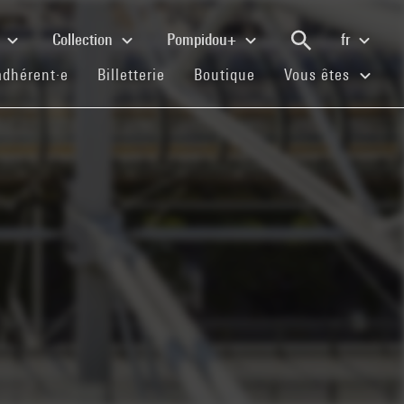
e
Collection
Pompidou+
fr
(current)
(current)
(current)
adhérent·e
Billetterie
Boutique
Vous êtes