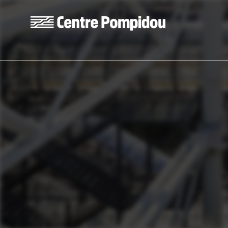
Aller au contenu principal
Centre Pompidou