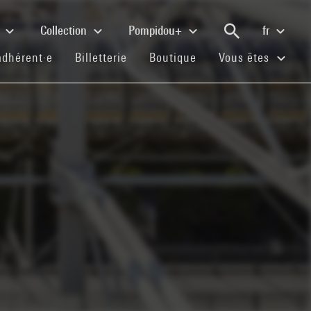
e
Collection
Pompidou+
fr
(current)
(current)
(current)
adhérent·e
Billetterie
Boutique
Vous êtes