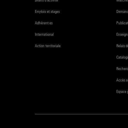
Emplois et stages
Demande
Adhérent·es
Publicat
International
Enseign
Action territoriale
Relais 
Catalogu
Recher
Accès a
Espace 