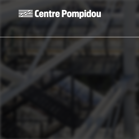
Aller au contenu principal
Centre Pompidou