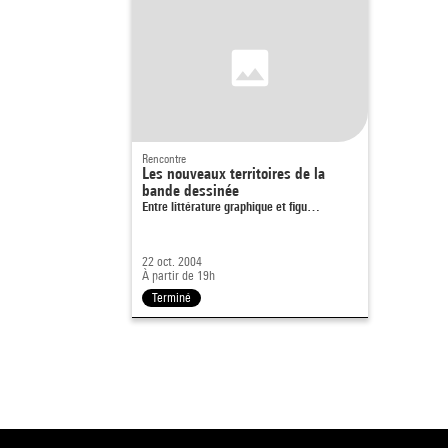
Rencontre
Les nouveaux territoires de la
bande dessinée
Entre littérature graphique et figu…
22 oct. 2004
À partir de 19h
Terminé