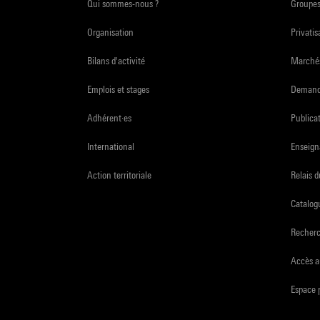
Qui sommes-nous ?
Groupe
Organisation
Privatis
Bilans d'activité
Marchés
Emplois et stages
Demande
Adhérent·es
Publicat
International
Enseign
Action territoriale
Relais 
Catalogu
Recher
Accès a
Espace 