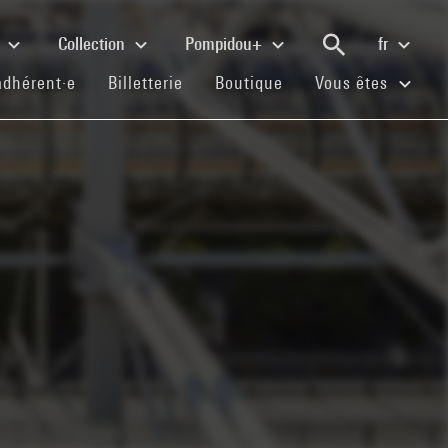
e
Collection
Pompidou+
fr
(current)
(current)
(current)
adhérent·e
Billetterie
Boutique
Vous êtes