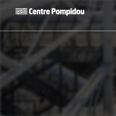
Aller au contenu principal
Centre Pompidou