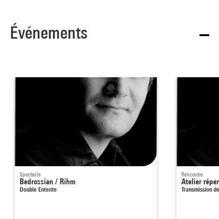
Événements
Spectacle
Rencontre
Bedrossian / Rihm
Atelier répe
Double Entente
Transmission d