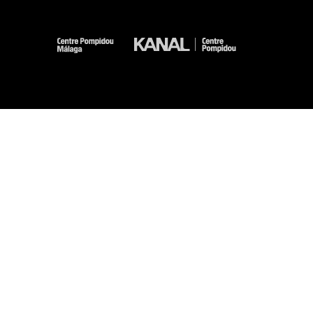
-
-
-
-
Mentions légales
Plan du site
CGU
Données personnelles
Gestion des