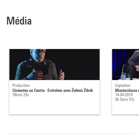
Média
Production
Captation
Cinéastes au Centre : Entretien avec Želimir Žilnik
Masterclasse d
18min 23s
14-04-2019
3h 5min 51s