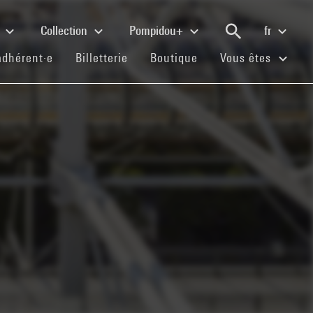
e
Collection
Pompidou+
fr
(current)
(current)
(current)
adhérent·e
Billetterie
Boutique
Vous êtes