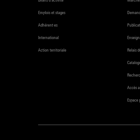
Emplois et stages
Demande
Adhérent·es
Publicat
International
Enseign
Action territoriale
Relais 
Catalogu
Recher
Accès a
Espace 