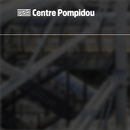
Aller au contenu principal
Centre Pompidou