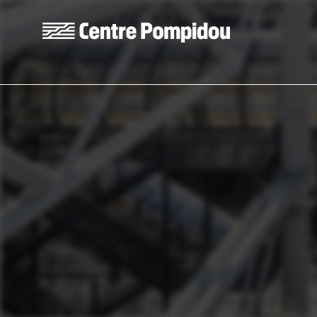
Aller au contenu principal
Centre Pompidou