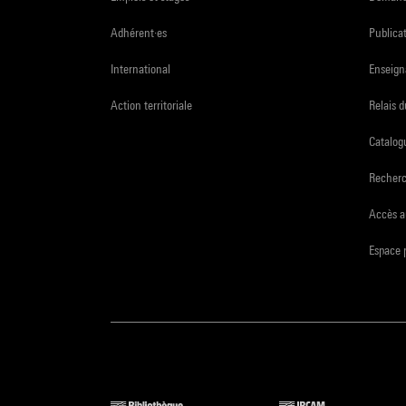
Adhérent·es
Publicat
International
Enseign
Action territoriale
Relais 
Catalogu
Recher
Accès a
Espace 