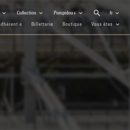
e
Collection
Pompidou+
fr
(current)
(current)
(current)
adhérent·e
Billetterie
Boutique
Vous êtes