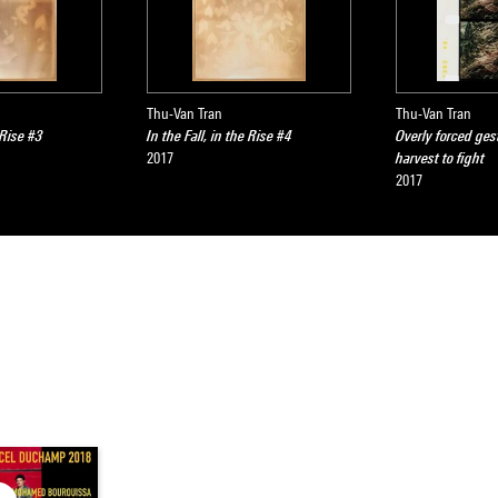
Thu-Van Tran
Thu-Van Tran
e Rise #3
In the Fall, in the Rise #4
Overly forced ges
2017
harvest to fight
2017