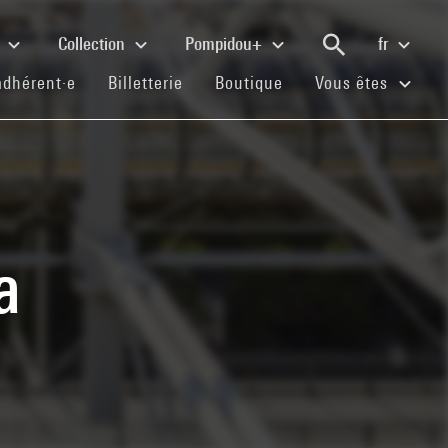
e
Collection
Pompidou+
fr
(current)
(current)
(current)
adhérent·e
Billetterie
Boutique
Vous êtes
a