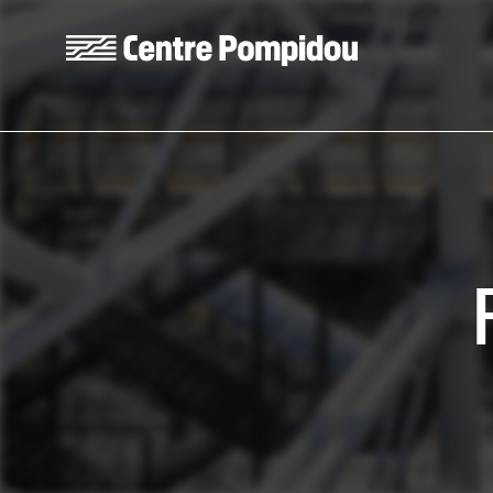
Aller au contenu principal
Centre Pompidou