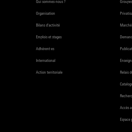
Qui sommes-nous ?
Groupe
Organisation
Privatis
Bilans d'activité
Marchés
Emplois et stages
Demande
Adhérent·es
Publicat
International
Enseign
Action territoriale
Relais 
Catalogu
Recher
Accès a
Espace 