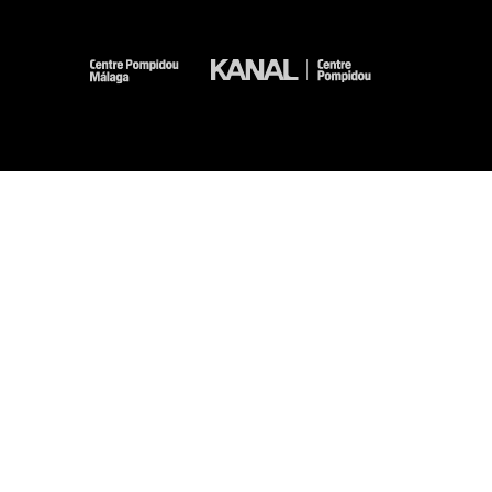
-
-
-
-
Mentions légales
Plan du site
CGU
Données personnelles
Gestion des