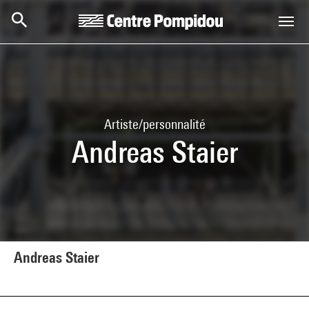
Aller au contenu principal
Centre Pompidou
Artiste/personnalité
Andreas Staier
Andreas Staier