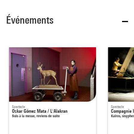
Événements
Spectacle
Spectacle
Oskar Gómez Mata / L'Alakran
Compagnie l
Suis à la messe, reviens de suite
Kaïros, sisyphe