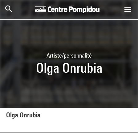
Aller au contenu principal
Centre Pompidou
Artiste/personnalité
Olga Onrubia
Olga Onrubia