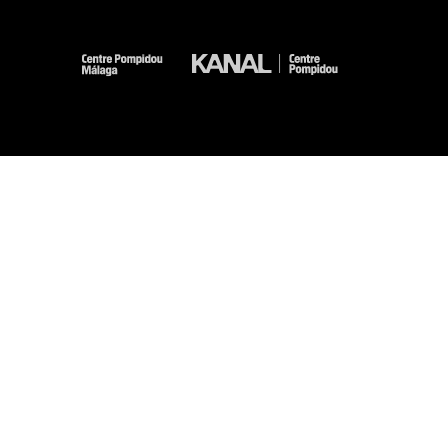
-
-
-
-
Mentions légales
Plan du site
CGU
Données personnelles
Gestion des