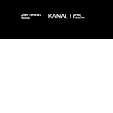
-
-
-
-
Mentions légales
Plan du site
CGU
Données personnelles
Gestion des