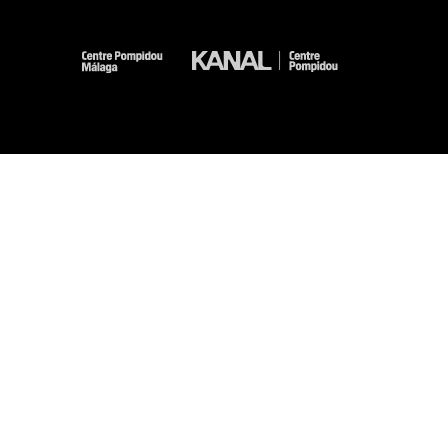
-
-
-
-
Mentions légales
Plan du site
CGU
Données personnelles
Gestion des