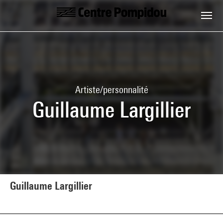
Aller au contenu principal
Centre Pompidou
Artiste/personnalité
Guillaume Largillier
Guillaume Largillier