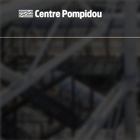
Aller au contenu principal
Centre Pompidou