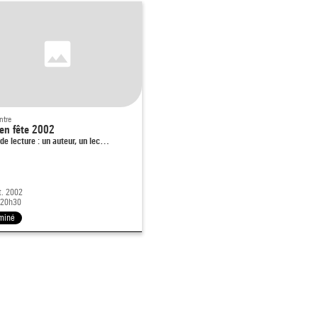
ntre
 en fête 2002
de lecture : un auteur, un lec…
t. 2002
 20h30
miné