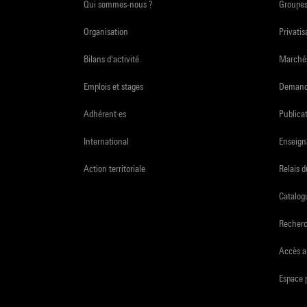
Qui sommes-nous ?
Groupe
Organisation
Privatis
Bilans d'activité
Marchés
Emplois et stages
Demande
Adhérent·es
Publicat
International
Enseign
Action territoriale
Relais 
Catalogu
Recher
Accès a
Espace 