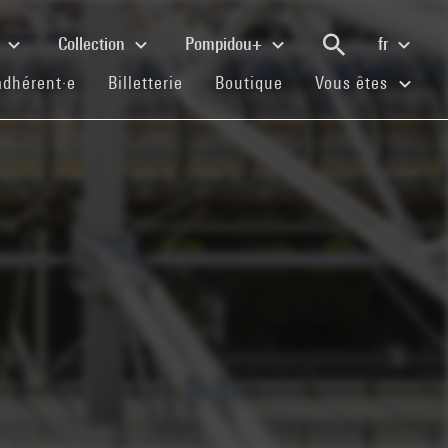
e
Collection
Pompidou+
fr
(current)
(current)
(current)
adhérent·e
Billetterie
Boutique
Vous êtes