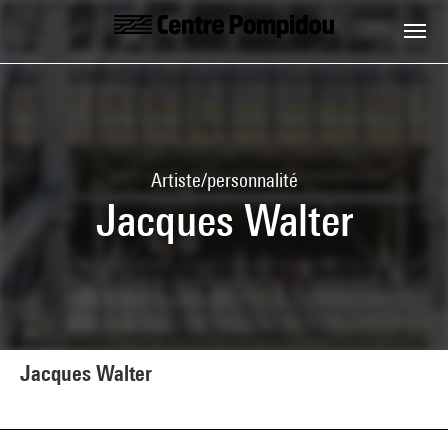
Aller au contenu principal
Centre Pompidou
Artiste/personnalité
Jacques Walter
Jacques Walter