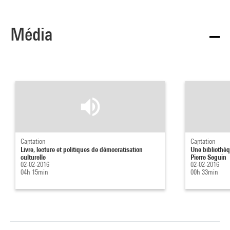
Média
Captation
Captation
Livre, lecture et politiques de démocratisation
Une bibliothè
culturelle
Pierre Seguin
02-02-2016
02-02-2016
04h 15min
00h 33min