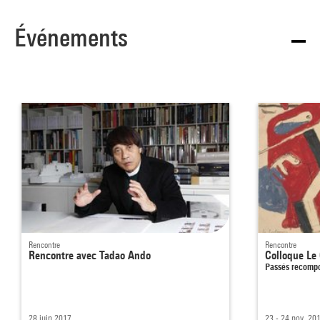
Événements
Rencontre
Rencontre
Rencontre avec Tadao Ando
Colloque Le
Passés recompo
28 juin 2017
23 - 24 nov. 20