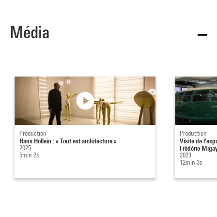
Média
Production
Production
Hans Hollein : « Tout est architecture »
Visite de l'ex
2025
Frédéric Miga
5min 2s
2023
12min 3s