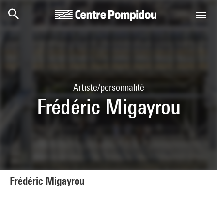
Aller au contenu principal
Centre Pompidou
Artiste/personnalité
Frédéric Migayrou
Frédéric Migayrou