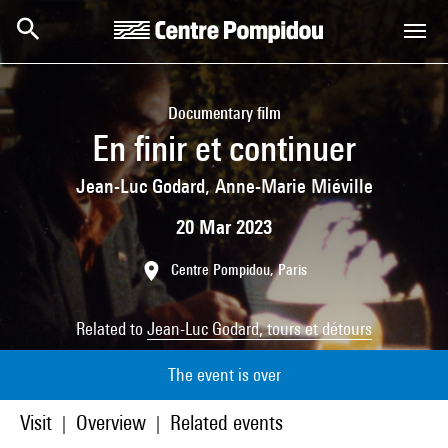
Skip to main content
Centre Pompidou
Documentary film
En finir et continuer
Jean-Luc Godard, Anne-Marie Miéville
20 Mar 2023
Centre Pompidou, Paris
Related to
Jean-Luc Godard, tours et détours
The event is over
Visit
Overview
Related events
|
|