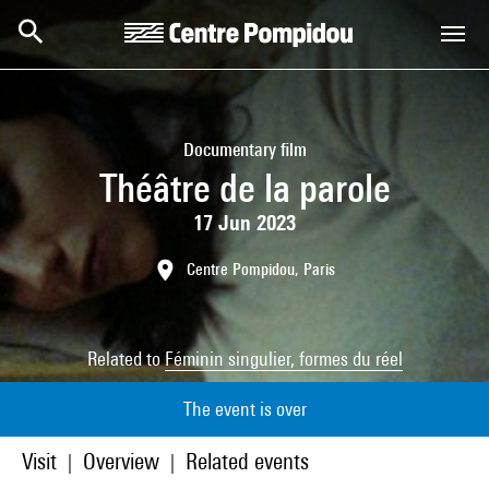
Skip to main content
Centre Pompidou
Documentary film
Théâtre de la parole
17 Jun 2023
Centre Pompidou, Paris
Related to
Féminin singulier, formes du réel
The event is over
Visit
Overview
Related events
|
|