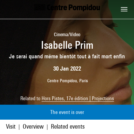
Skip to main content
Centre Pompidou
Cinema/Video
Isabelle Prim
Je serai quand même bientôt tout à fait mort enfin
30 Jan 2022
Centre Pompidou, Paris
Related to
Hors Pistes, 17e édition | Projections
The event is over
Visit
Overview
Related events
|
|