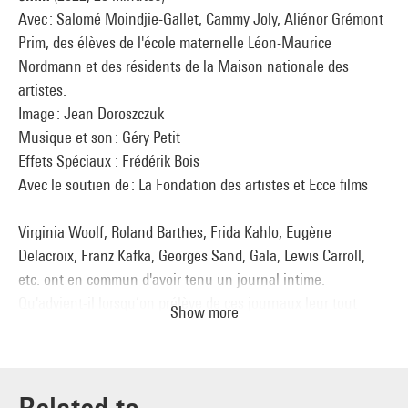
Avec : Salomé Moindjie-Gallet, Cammy Joly, Aliénor Grémont
Prim, des élèves de l'école maternelle Léon-Maurice
Nordmann et des résidents de la Maison nationale des
artistes.
Image : Jean Doroszczuk
Musique et son : Géry Petit
Effets Spéciaux : Frédérik Bois
Avec le soutien de : La Fondation des artistes et Ecce films
Virginia Woolf, Roland Barthes, Frida Kahlo, Eugène
Delacroix, Franz Kafka, Georges Sand, Gala, Lewis Carroll,
etc. ont en commun d'avoir tenu un journal intime.
Qu'advient-il lorsqu’on prélève de ces journaux leur tout
Show more
derniers mots ? Dans
Je serai quand même bientôt tout à fait
mort enfin
, chacune de ces fins servira de souffle à la
suivante. À cette longue expiration, il fallait un poumon
vieux comme le monde : la fiction. C'est elle qui se chargera