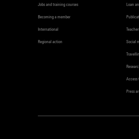
Jobs and training courses
Loan an
Becoming a member
Publica
International
Teacher
Regional action
Social 
Travelli
Resear
Access 
Press a