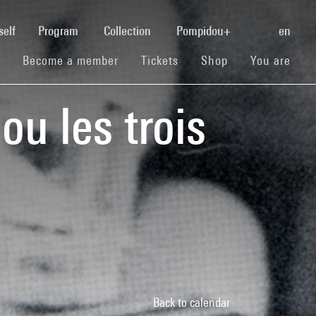
(current)
self
Program
Collection
Pompidou+
en
(current)
(current)
(current)
Become a member
Tickets
Shop
You are
ou les trois
Back to calendar