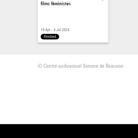
films féministes
19 Apr - 4 Jul 2024
Finished
© Centre audiovisuel Simone de Beauvoir