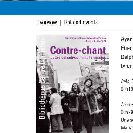
Overview
Related events
|
Ayant
Étien
Delp
tyran
Inês
,
00h19
Les tr
00h29m
Une so
Maria 