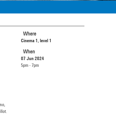
Where
Cinema 1, level 1
When
07 Jun 2024
5pm - 7pm
eno,
llot.