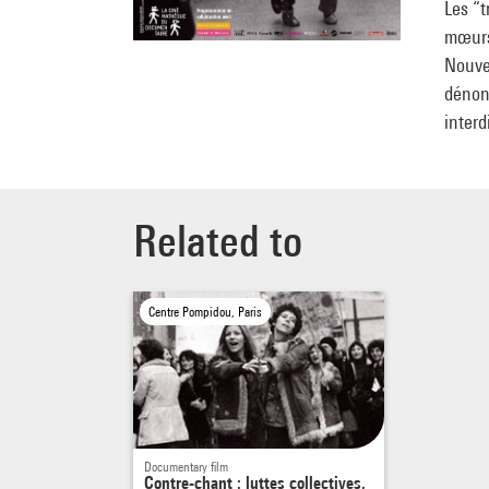
Les “t
mœurs.
Nouvel
dénonç
interd
Related to
Centre Pompidou, Paris
Documentary film
Contre-chant : luttes collectives,