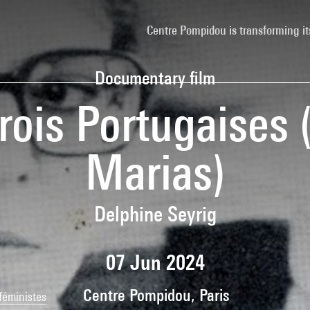
Centre Pompidou is transforming it
Documentary film
trois Portugaises (
Marias)
Delphine Seyrig
07 Jun 2024
Centre Pompidou, Paris
 féministes