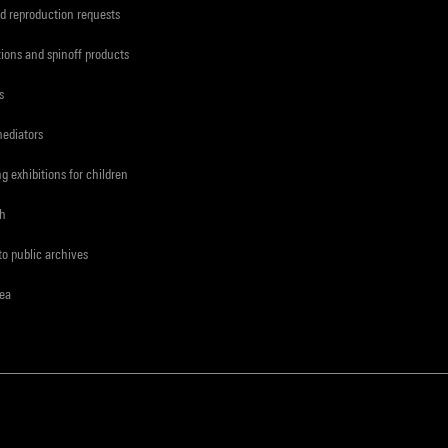
d reproduction requests
tions and spinoff products
s
mediators
ng exhibitions for children
ch
to public archives
rea