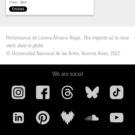
11am - 9pm
Finished
Performance de Lorena Almario Rojas ,
Peu importe où tu nous
mets dans le globe
© Universidad Nacional de las Artes, Buenos Aires, 2022.
We are social