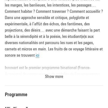
les marges, les banlieues, les interstices, les passages…
Comment habiter ? Comment traverser ? Comment accueillir ?
Dans une approche sensible et critique, polyglotte et
expérimentale, à l’affût des échos, des fantômes, des
projections, des désirs… avec une démarche faisant la part
belle à la sérendipité et à la poésie, les étudiant(e)s aux
diverses nationalités ont parcouru les rues et les pages,
carnets et micros en main. Les fruits de ce voyage littéraire et
sonore se trouvent
ici
Innovart est le premier programme binational (France-
Argentine) de coopération et de mobilité de l’enseignement
Show more
supérieur dans les domaines combinés de l’art et de
l’innovation. Il vise à ouvrir à l’international nos écoles et
universités, encourager la mobilité des étudiant(e)s, des
Programme
enseignant(e)s et des chercheurs et chercheuses entre les
deux pays, et développer des projets de création et de