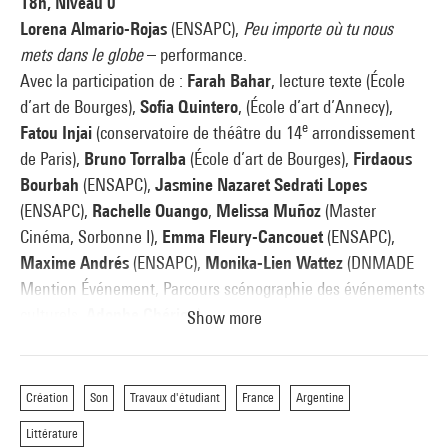
18h, Niveau 0
recherche conjoints.
Lorena Almario-Rojas
(ENSAPC),
Peu importe où tu nous
mets dans le globe
– performance.
Avec la participation de :
Farah Bahar
, lecture texte (École
d’art de Bourges),
Sofia Quintero
, (École d’art d’Annecy),
e
Fatou Injai
(conservatoire de théâtre du 14
arrondissement
de Paris),
Bruno Torralba
(École d’art de Bourges),
Firdaous
Bourbah
(ENSAPC),
Jasmine Nazaret Sedrati Lopes
(ENSAPC),
Rachelle Ouango
,
Melissa Muñoz
(Master
Cinéma, Sorbonne I),
Emma Fleury-Cancouet
(ENSAPC),
Maxime Andrés
(ENSAPC),
Monika-Lien Wattez
(DNMADE
Mention Événement, Parcours scénographie des événements
culturels,
Adophe Chériou
).
Show more
19h, Niveau – 1
Florencia Labougle
(UNA, Argentine),
Cambié las ventanas
Création
Son
Travaux d'étudiant
France
Argentine
de mi casa
– vidéo sous-titrée.
Littérature
Maxime Andres
(ENSAPC),
Triste faubourg
– lecture.