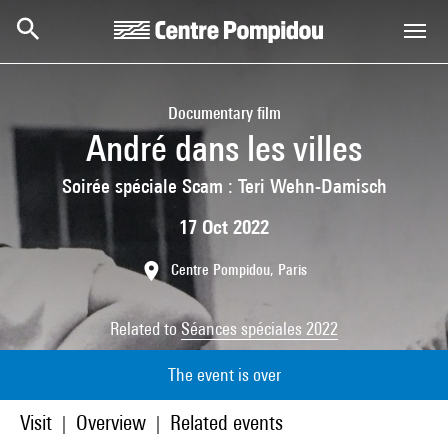
Skip to main content
Centre Pompidou
Documentary film
André dans les villes
Soirée spéciale Scam : Teri Wehn-Damisch
17 Oct 2022
Centre Pompidou, Paris
Related to
Séances spéciales 2022
The event is over
Visit
Overview
Related events
|
|