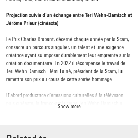
Projection suivie d’un échange entre Teri Wehn-Damisch et
Jérôme Prieur (cinéaste)
Le Prix Charles Brabant, décerné chaque année par la Scam,
consacre un parcours singulier, un talent et une exigence
créatrice ayant su imposer durablement leur empreinte sur la
création documentaire. En 2022 il récompense le travail de
Teri Wehn Damisch. Rémi Lainé, président de la Scam, lui
remettra son prix au cours de cette soirée hommage.
D’abord productrice d’émissions culturelles à la télévision
puis cinéaste, la franco-américaine Teri Wehn Damisch a
Show more
réalisé une vingtaine de films, souvent des portraits d’artistes
et d’intellectuels des deux côtés de l’Atlantique. À travers ses
rencontres avec des photographes (André Kertész, Gisèle
Freund, Jacqueline Salmon), des architectes, des écrivains,