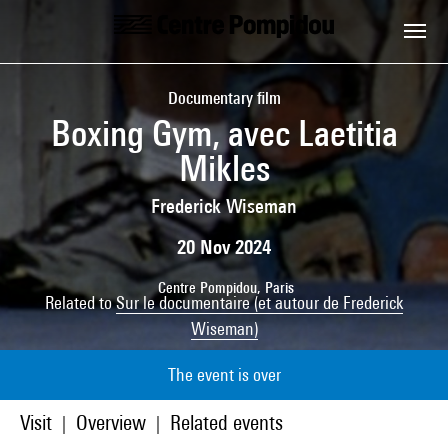
Skip to main content
Centre Pompidou
Documentary film
Boxing Gym, avec Laetitia
Mikles
Frederick Wiseman
20 Nov 2024
Centre Pompidou, Paris
Related to
Sur le documentaire (et autour de Frederick
Wiseman)
The event is over
Visit
Overview
Related events
|
|