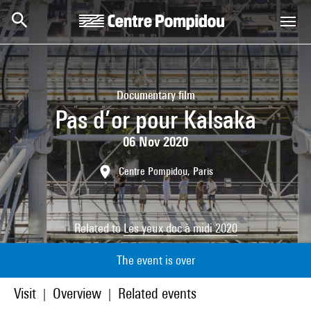
Skip to main content
Centre Pompidou
Documentary film
Pas d’or pour Kalsaka
06 Nov 2020
Centre Pompidou, Paris
Related to
Les yeux doc à midi 2020
The event is over
Visit
Overview
Related events
|
|