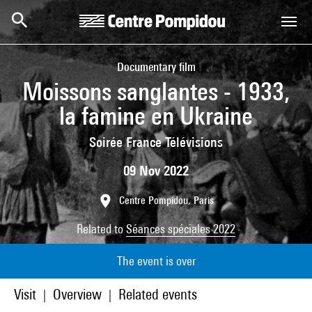
Skip to main content
Centre Pompidou
Documentary film
Moissons sanglantes - 1933,
la famine en Ukraine
Soirée France Télévisions
09 Nov 2022
Centre Pompidou, Paris
Related to
Séances spéciales 2022
The event is over
Visit
Overview
Related events
|
|