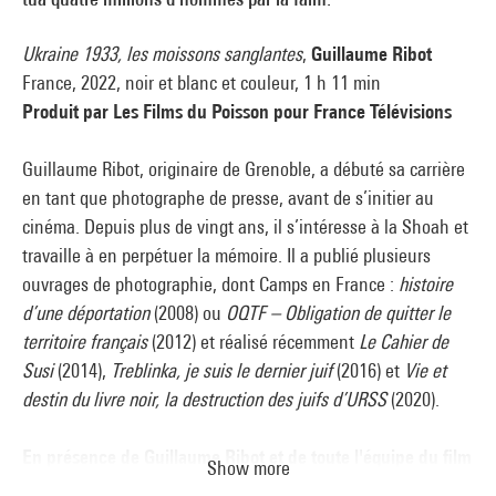
Ukraine 1933, les moissons sanglantes
,
Guillaume Ribot
France, 2022, noir et blanc et couleur, 1 h 11 min
Produit par Les Films du Poisson pour France Télévisions
Guillaume Ribot, originaire de Grenoble, a débuté sa carrière
en tant que photographe de presse, avant de s’initier au
cinéma. Depuis plus de vingt ans, il s’intéresse à la Shoah et
travaille à en perpétuer la mémoire. Il a publié plusieurs
ouvrages de photographie, dont Camps en France :
histoire
d’une déportation
(2008) ou
OQTF – Obligation de quitter le
territoire français
(2012) et réalisé récemment
Le Cahier de
Susi
(2014),
Treblinka, je suis le dernier juif
(2016) et
Vie et
destin du livre noir, la destruction des juifs d’URSS
(2020).
En présence de Guillaume Ribot et de toute l'équipe du film
Show more