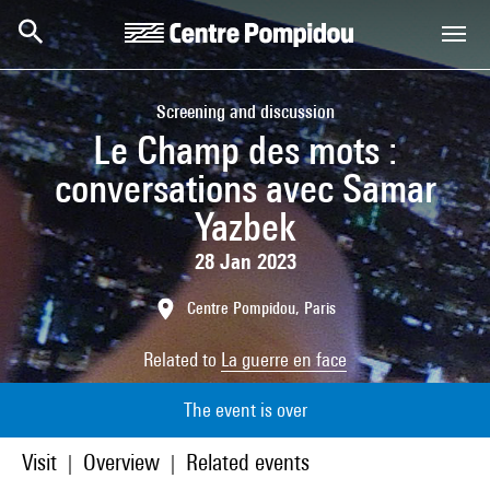
Skip to main content
Centre Pompidou
Screening and discussion
Le Champ des mots :
conversations avec Samar
Yazbek
28 Jan 2023
Centre Pompidou, Paris
Related to
La guerre en face
The event is over
Visit
Overview
Related events
|
|