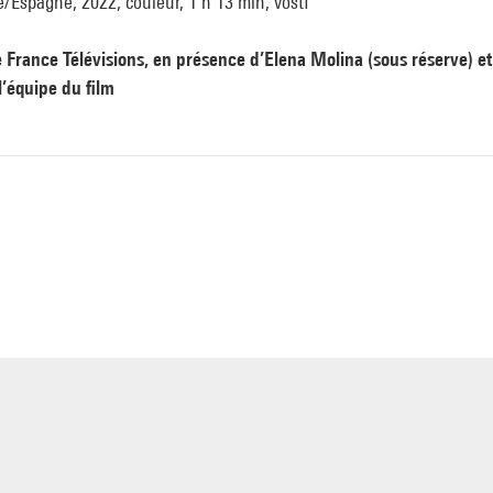
/Espagne, 2022, couleur, 1 h 13 min, vostf
e France Télévisions, en présence d’Elena Molina (sous réserve) et
l’équipe du film