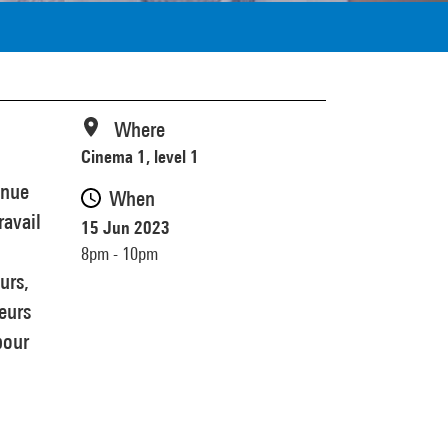
Where
Cinema 1, level 1
enue
When
ravail
15 Jun 2023
8pm - 10pm
urs,
eurs
pour