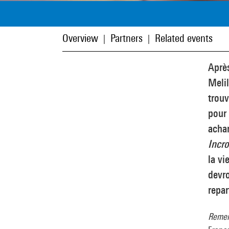
Overview
Partners
Related events
|
|
Après
Meli
trou
pour 
achar
Incro
la vi
devro
repar
Reme