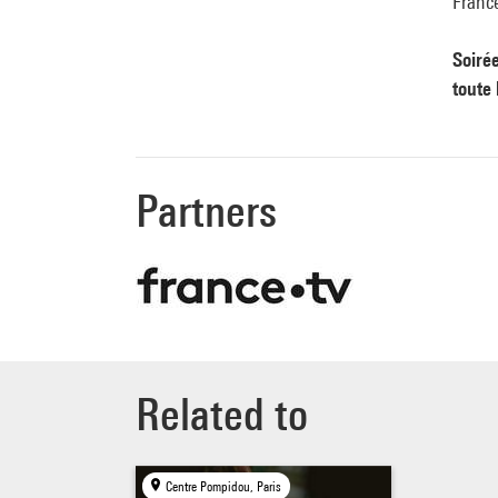
France
Soiré
toute 
Partners
Related to
Centre Pompidou, Paris