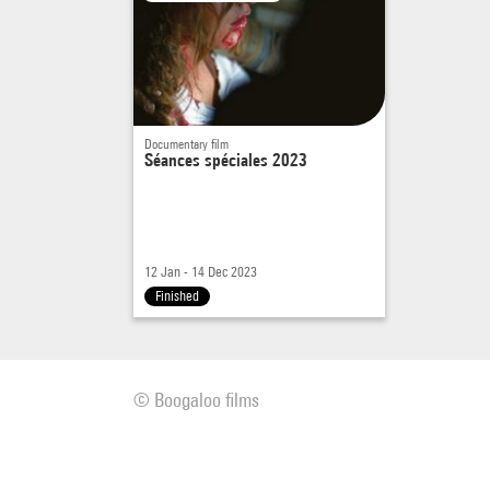
Documentary film
Séances spéciales 2023
12 Jan - 14 Dec 2023
Finished
© Boogaloo films