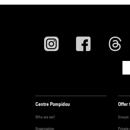
Centre Pompidou
Offer 
Who are we?
Groups
Organisation
Private