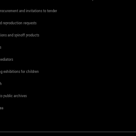
procurement and invitations to tender
d reproduction requests
tions and spinoff products
s
mediators
ng exhibitions for children
ch
to public archives
rea