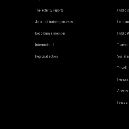
The activity reports
Public 
Jobs and training courses
Loan an
Becoming a member
Publica
International
Teacher
Regional action
Social 
Travelli
Resear
Access 
Press a