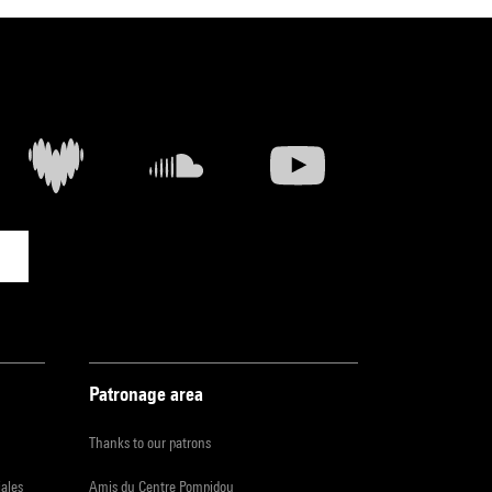
Patronage area
Thanks to our patrons
iales
Amis du Centre Pompidou