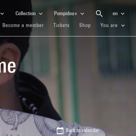
Collection
Pompidou+
en
(current)
(current)
(current)
Become a member
Tickets
Shop
You are
me
Back to calendar