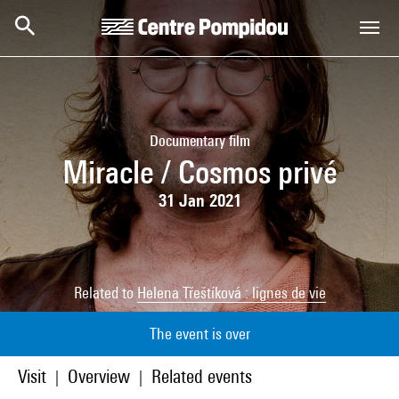
Skip to main content
Centre Pompidou
Documentary film
Miracle / Cosmos privé
31 Jan 2021
Related to
Helena Třeštíková : lignes de vie
The event is over
Visit
Overview
Related events
|
|