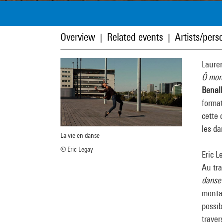
Overview
Related events
Artists/perso
|
|
Lauren
Ô mon
Benal
format
cette 
les da
La vie en danse
© Eric Legay
Eric L
Au tr
danse
montag
possib
traver