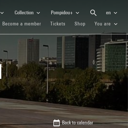
Collection
Pompidou+
en
(current)
(current)
(current)
Become a member
Tickets
Shop
You are
1
Back to calendar