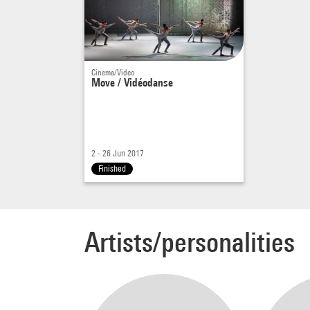
soulig
corps 
Cinema/Video
Move / Vidéodanse
2 - 26 Jun 2017
Finished
Artists/personalities