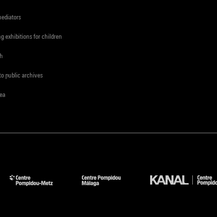
mediators
ng exhibitions for children
ch
to public archives
rea