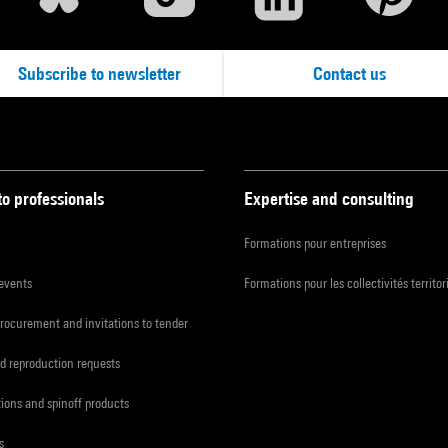
Subscribe to newsletter
Contact us
to professionals
Expertise and consulting
Formations pour entreprises
 events
Formations pour les collectivités territor
procurement and invitations to tender
d reproduction requests
tions and spinoff products
s