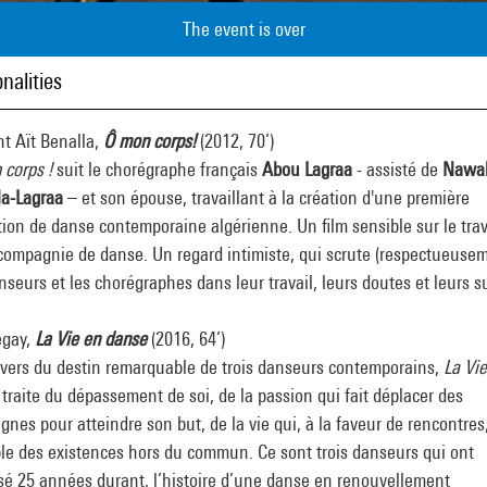
The event is over
nalities
t Aït Benalla,
Ô mon corps
!
(2012, 70’)
 corps !
suit le chorégraphe français
Abou Lagraa
- assisté de
Nawal
la-Lagraa
– et son épouse, travaillant à la création d'une première
ion de danse contemporaine algérienne. Un film sensible sur le trav
compagnie de danse. Un regard intimiste, qui scrute (respectueuse
nseurs et les chorégraphes dans leur travail, leurs doutes et leurs s
egay,
La Vie en danse
(2016, 64’)
avers du destin remarquable de trois danseurs contemporains,
La Vie
traite du dépassement de soi, de la passion qui fait déplacer des
nes pour atteindre son but, de la vie qui, à la faveur de rencontres
le des existences hors du commun. Ce sont trois danseurs qui ont
sé 25 années durant, l’histoire d’une danse en renouvellement