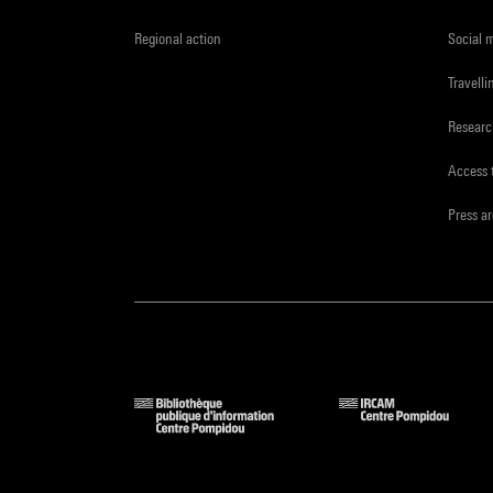
Regional action
Social 
Travelli
Resear
Access 
Press a