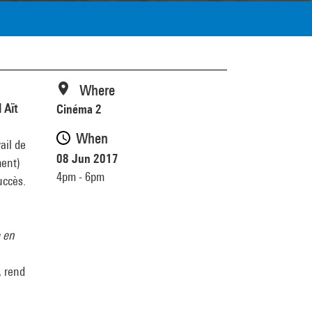
Where
 Aït
Cinéma 2
When
ail de
08 Jun 2017
ment)
4pm - 6pm
uccès.
 en
, rend