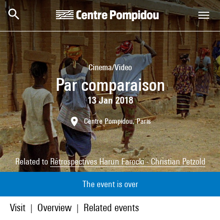
Skip to main content
Centre Pompidou
Cinema/Video
Par comparaison
13 Jan 2018
Centre Pompidou, Paris
Related to
Rétrospectives Harun Farocki - Christian Petzold
The event is over
Visit
Overview
Related events
|
|