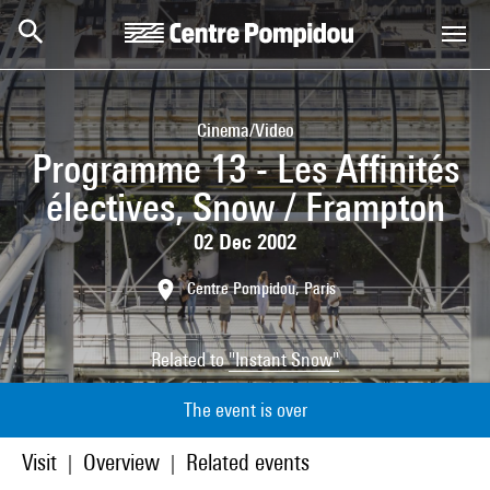
Skip to main content
Centre Pompidou
Cinema/Video
Programme 13 - Les Affinités
électives, Snow / Frampton
02 Dec 2002
Centre Pompidou, Paris
Related to
"Instant Snow"
The event is over
Visit
Overview
Related events
|
|