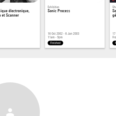
Exhibition
Sh
ique électronique,
Sonic Process
So
a et Scanner
gé
16 Oct 2002 - 6 Jan 2003
17
11am - 9pm
Fr
Finished