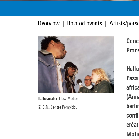
Overview
Related events
Artists/perso
|
|
Conce
Proc
Hall
Passi
afric
(Anna
Hallucinator. Flow Motion
berli
© D.R., Centre Pompidou
confi
créat
Moti