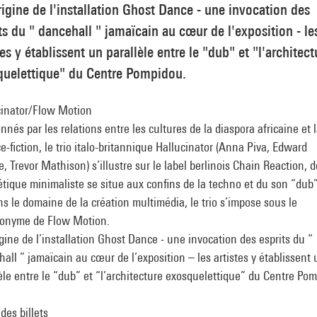
rigine de l'installation Ghost Dance - une invocation des
ts du " dancehall " jamaïcain au cœur de l'exposition - le
tes y établissent un parallèle entre le "dub" et "l'architect
quelettique" du Centre Pompidou.
cinator/Flow Motion
nnés par les relations entre les cultures de la diaspora africaine et 
e-fiction, le trio italo-britannique Hallucinator (Anna Piva, Edward
, Trevor Mathison) s’illustre sur le label berlinois Chain Reaction, 
étique minimaliste se situe aux confins de la techno et du son “dub”
ns le domaine de la création multimédia, le trio s’impose sous le
onyme de Flow Motion.
igine de l’installation Ghost Dance - une invocation des esprits du “
all ” jamaïcain au cœur de l’exposition – les artistes y établissent 
èle entre le “dub” et “l’architecture exosquelettique” du Centre Po
des billets