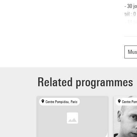
- 30 j
tél : 
- 14 j
entrée
- une 
à l’ac
Musi
Related programmes
Centre Pompidou, Paris
Centre Pom