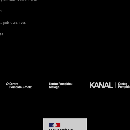
ch
to public archives
rea