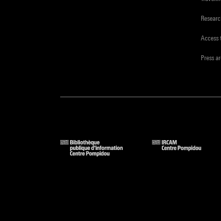
Resear
Access 
Press a