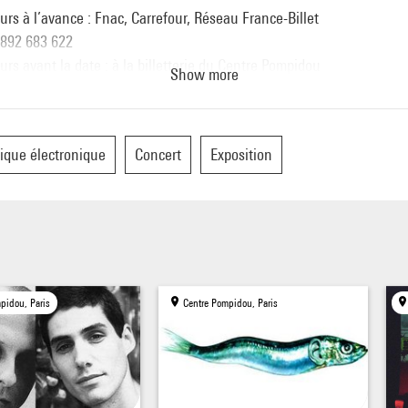
ours à l’avance : Fnac, Carrefour, Réseau France-Billet
0 892 683 622
ours avant la date : à la billetterie du Centre Pompidou
Show more
 piazza, niveau 0
heure avant le spectacle
cueil spectacles, niveau –1
que électronique
Concert
Exposition
pidou, Paris
Centre Pompidou, Paris