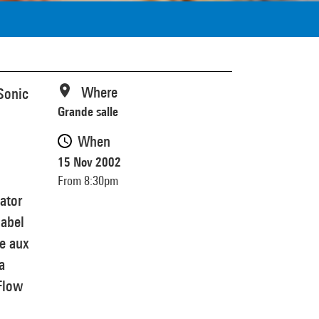
Where
Sonic
Grande salle
When
15 Nov 2002
From 8:30pm
nator
label
ue aux
a
Flow