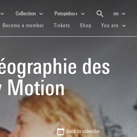
Collection
Pompidou+
en
(current)
(current)
(current)
Become a member
Tickets
Shop
You are
éographie des
w Motion
Back to calendar