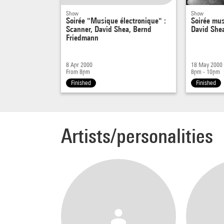
Show
Show
Soirée "Musique électronique" :
Soirée mus
Scanner, David Shea, Bernd
David She
Friedmann
8 Apr 2000
18 May 2000
From 8pm
8pm - 10pm
Finished
Finished
Artists/personalities