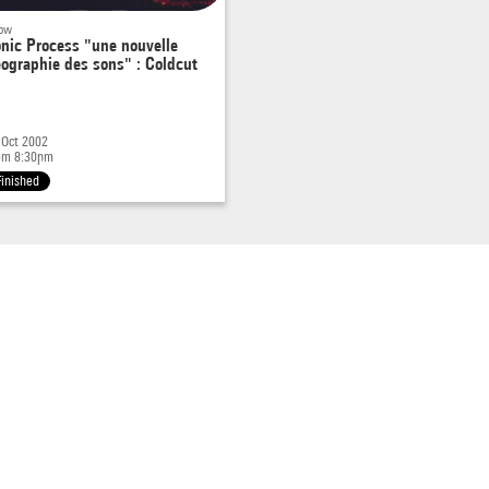
ow
nic Process "une nouvelle
ographie des sons" : Coldcut
 Oct 2002
om 8:30pm
Finished