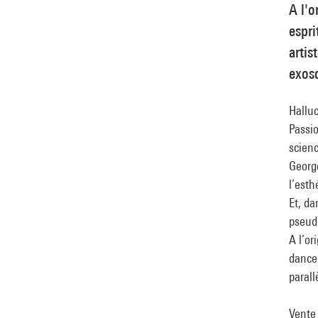
A l'o
espri
artis
exos
Hallu
Passio
scienc
George
l’esth
Et, da
pseud
A l’or
danceh
parall
Vente 