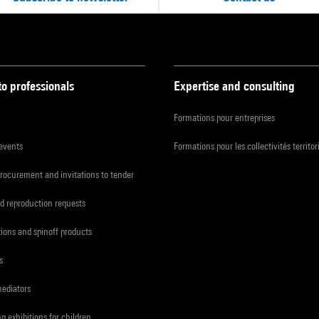
to professionals
Expertise and consulting
Formations pour entreprises
 events
Formations pour les collectivités territor
procurement and invitations to tender
d reproduction requests
tions and spinoff products
s
mediators
ng exhibitions for children